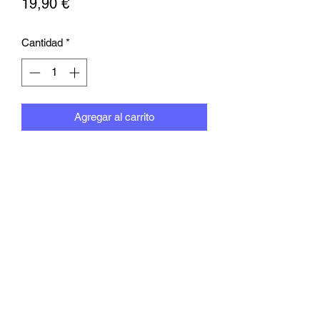
Precio
19,90 €
Cantidad
*
Agregar al carrito
Inscrivez-vous pour rester informé(e)
de l'actualité d'Emma Shapplin