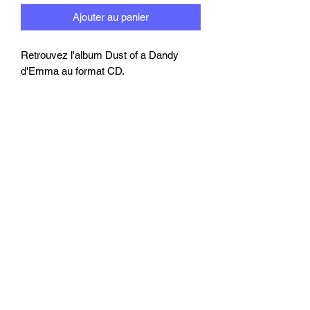
Ajouter au panier
Retrouvez l'album Dust of a Dandy
d'Emma au format CD.
Inscrivez-vous pour rester informé(e)
de l'actualité d'Emma Shapplin
Envoyer
© 2023 / 2024 Nimue Music all right reserved